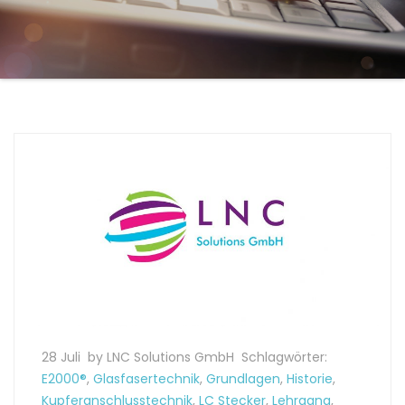
28 Juli
by LNC Solutions GmbH
Schlagwörter:
E2000®
,
Glasfasertechnik
,
Grundlagen
,
Historie
,
Kupferanschlusstechnik
,
LC Stecker
,
Lehrgang
,