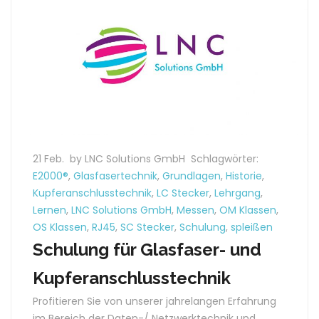
21 Feb.
by LNC Solutions GmbH
Schlagwörter:
E2000®
,
Glasfasertechnik
,
Grundlagen
,
Historie
,
Kupferanschlusstechnik
,
LC Stecker
,
Lehrgang
,
Lernen
,
LNC Solutions GmbH
,
Messen
,
OM Klassen
,
OS Klassen
,
RJ45
,
SC Stecker
,
Schulung
,
spleißen
Schulung für Glasfaser- und
Kupferanschlusstechnik
Profitieren Sie von unserer jahrelangen Erfahrung
im Bereich der Daten-/ Netzwerktechnik und