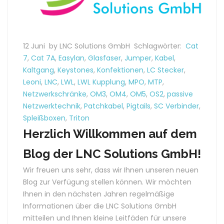
12 Juni
by LNC Solutions GmbH
Schlagwörter:
Cat
7
,
Cat 7A
,
Easylan
,
Glasfaser
,
Jumper
,
Kabel
,
Kaltgang
,
Keystones
,
Konfektionen
,
LC Stecker
,
Leoni
,
LNC
,
LWL
,
LWL Kupplung
,
MPO
,
MTP
,
Netzwerkschränke
,
OM3
,
OM4
,
OM5
,
OS2
,
passive
Netzwerktechnik
,
Patchkabel
,
Pigtails
,
SC Verbinder
,
Spleißboxen
,
Triton
Herzlich Willkommen auf dem
Blog der LNC Solutions GmbH!
Wir freuen uns sehr, dass wir Ihnen unseren neuen
Blog zur Verfügung stellen können. Wir möchten
Ihnen in den nächsten Jahren regelmäßige
Informationen über die LNC Solutions GmbH
mitteilen und Ihnen kleine Leitfäden für unsere