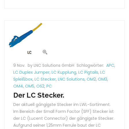
9 Nov.
by LNC Solutions GmbH
Schlagwörter:
APC
,
LC Duplex Jumper
,
LC Kupplung
,
LC Pigtails
,
LC
Spleißbox
,
LC Stecker
,
LNC Solutions
,
OM2
,
OM3
,
OM4
,
OM5
,
OS2
,
PC
Der LC Stecker.
Der aktuell gängigste Stecker im LWL-Sortiment.
Im Bereich der Small Form Factor (SFF) Stecker ist
der LC (Lucent Connector) der gängigste Stecker.
Aufgrund seiner 1,25mm Ferrule baut der LC