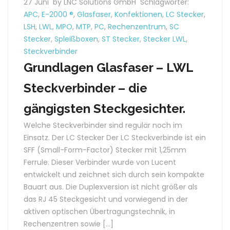
27 Juni
by LNC Solutions GmbH
Schlagwörter:
APC
,
E-2000 ®
,
Glasfaser
,
Konfektionen
,
LC Stecker
,
LSH
,
LWL
,
MPO
,
MTP
,
PC
,
Rechenzentrum
,
SC
Stecker
,
Spleißboxen
,
ST Stecker
,
Stecker LWL
,
Steckverbinder
Grundlagen Glasfaser – LWL
Steckverbinder – die
gängigsten Steckgesichter.
Welche Steckverbinder sind regulär noch im
Einsatz. Der LC Stecker Der LC Steckverbinde ist ein
SFF (Small-Form-Factor) Stecker mit 1,25mm
Ferrule. Dieser Verbinder wurde von Lucent
entwickelt und zeichnet sich durch sein kompakte
Bauart aus. Die Duplexversion ist nicht größer als
das RJ 45 Steckgesicht und vorwiegend in der
aktiven optischen Übertragungstechnik, in
Rechenzentren sowie […]