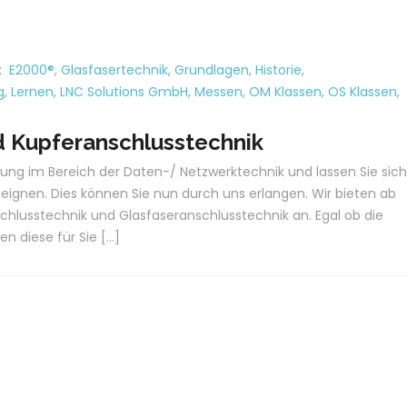
:
E2000®
,
Glasfasertechnik
,
Grundlagen
,
Historie
,
g
,
Lernen
,
LNC Solutions GmbH
,
Messen
,
OM Klassen
,
OS Klassen
,
d Kupferanschlusstechnik
hrung im Bereich der Daten-/ Netzwerktechnik und lassen Sie sich
eignen. Dies können Sie nun durch uns erlangen. Wir bieten ab
chlusstechnik und Glasfaseranschlusstechnik an. Egal ob die
en diese für Sie […]