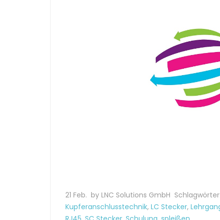
21 Feb.
by LNC Solutions GmbH
Schlagwörter
Kupferanschlusstechnik
,
LC Stecker
,
Lehrgan
RJ45
,
SC Stecker
,
Schulung
,
spleißen