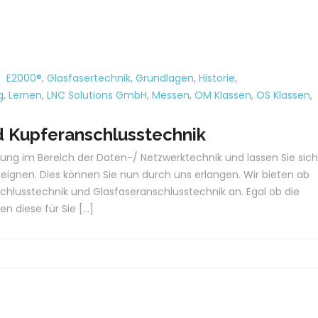
:
E2000®
,
Glasfasertechnik
,
Grundlagen
,
Historie
,
g
,
Lernen
,
LNC Solutions GmbH
,
Messen
,
OM Klassen
,
OS Klassen
,
d Kupferanschlusstechnik
hrung im Bereich der Daten-/ Netzwerktechnik und lassen Sie sich
eignen. Dies können Sie nun durch uns erlangen. Wir bieten ab
chlusstechnik und Glasfaseranschlusstechnik an. Egal ob die
en diese für Sie […]