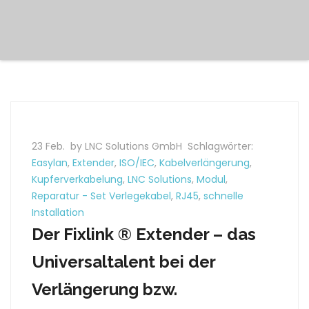
23 Feb.
by LNC Solutions GmbH
Schlagwörter:
Easylan
,
Extender
,
ISO/IEC
,
Kabelverlängerung
,
Kupferverkabelung
,
LNC Solutions
,
Modul
,
Reparatur - Set Verlegekabel
,
RJ45
,
schnelle
Installation
Der Fixlink ® Extender – das
Universaltalent bei der
Verlängerung bzw.