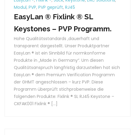
EasyLan ®
,
Fixlink ®
,
Jack
,
Keystone
,
LNC Solutions
,
Modul
,
PVP
,
PVP geprüft
,
RJ45
EasyLan ® Fixlink ® SL
Keystones – PVP Programm.
Hohe Qualitätsstandards ,dauerhaft und
transparent dargestellt. Unser Produktpartner
EasyLan ® ist ein Sinnbild für normkonforme
Produkte in „Made in Germany“. Um diesen
Qualitätsanspruch langfristig darzustellen hat sich
EasyLan ® dem Premium Verification Programm
der GHMT angeschlossen – kurz PVP. Diese
Programm überprüft stichprobenweise die
folgenden Produkte: Fixlink ® SL RJ45 Keystone –
CKFAK001 Fixlink ® […]