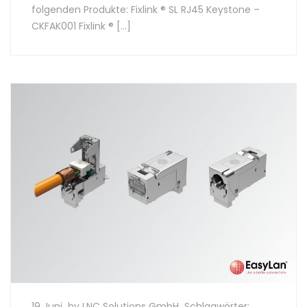
folgenden Produkte: Fixlink ® SL RJ45 Keystone –
CKFAK001 Fixlink ® […]
19 Juni
by LNC Solutions GmbH
Schlagwörter: