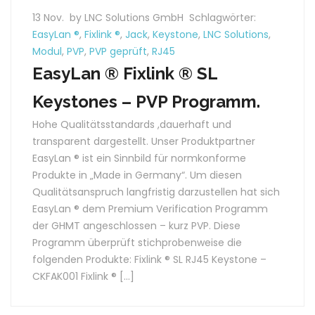
13 Nov.
by LNC Solutions GmbH
Schlagwörter:
EasyLan ®
,
Fixlink ®
,
Jack
,
Keystone
,
LNC Solutions
,
Modul
,
PVP
,
PVP geprüft
,
RJ45
EasyLan ® Fixlink ® SL
Keystones – PVP Programm.
Hohe Qualitätsstandards ,dauerhaft und
transparent dargestellt. Unser Produktpartner
EasyLan ® ist ein Sinnbild für normkonforme
Produkte in „Made in Germany“. Um diesen
Qualitätsanspruch langfristig darzustellen hat sich
EasyLan ® dem Premium Verification Programm
der GHMT angeschlossen – kurz PVP. Diese
Programm überprüft stichprobenweise die
folgenden Produkte: Fixlink ® SL RJ45 Keystone –
CKFAK001 Fixlink ® […]