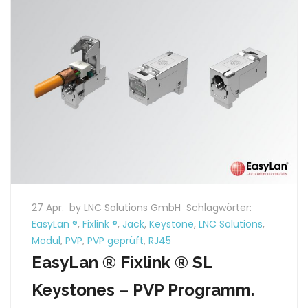
27 Apr.
by LNC Solutions GmbH
Schlagwörter:
EasyLan ®
,
Fixlink ®
,
Jack
,
Keystone
,
LNC Solutions
,
Modul
,
PVP
,
PVP geprüft
,
RJ45
EasyLan ® Fixlink ® SL
Keystones – PVP Programm.