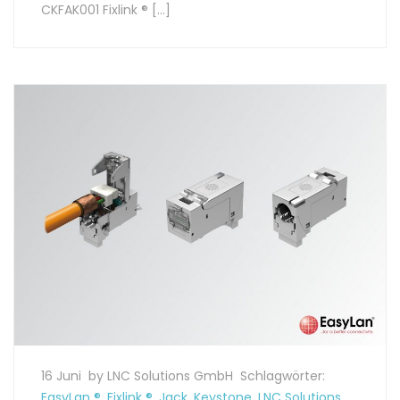
CKFAK001 Fixlink ® […]
16 Juni
by LNC Solutions GmbH
Schlagwörter:
EasyLan ®
,
Fixlink ®
,
Jack
,
Keystone
,
LNC Solutions
,