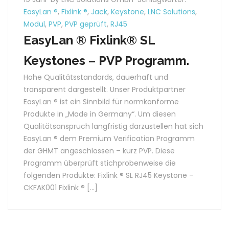
EasyLan ®
,
Fixlink ®
,
Jack
,
Keystone
,
LNC Solutions
,
Modul
,
PVP
,
PVP geprüft
,
RJ45
EasyLan ® Fixlink® SL
Keystones – PVP Programm.
Hohe Qualitätsstandards, dauerhaft und
transparent dargestellt. Unser Produktpartner
EasyLan ® ist ein Sinnbild für normkonforme
Produkte in „Made in Germany“. Um diesen
Qualitätsanspruch langfristig darzustellen hat sich
EasyLan ® dem Premium Verification Programm
der GHMT angeschlossen – kurz PVP. Diese
Programm überprüft stichprobenweise die
folgenden Produkte: Fixlink ® SL RJ45 Keystone –
CKFAK001 Fixlink ® […]