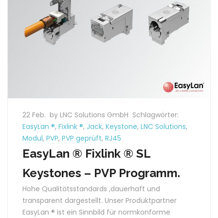
22 Feb.
by LNC Solutions GmbH
Schlagwörter:
EasyLan ®
,
Fixlink ®
,
Jack
,
Keystone
,
LNC Solutions
,
Modul
,
PVP
,
PVP geprüft
,
RJ45
EasyLan ® Fixlink ® SL
Keystones – PVP Programm.
Hohe Qualitätsstandards ,dauerhaft und
transparent dargestellt. Unser Produktpartner
EasyLan ® ist ein Sinnbild für normkonforme