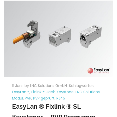
11 Juni
by LNC Solutions GmbH
Schlagwörter:
EasyLan ®
,
Fixlink ®
,
Jack
,
Keystone
,
LNC Solutions
,
Modul
,
PVP
,
PVP geprüft
,
RJ45
EasyLan ® Fixlink ® SL
Keystones – PVP Programm.