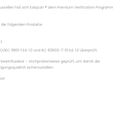
zustellen hat sich EasyLan ® dem Premium Verification Program
die folgenden Produkte:
1.
EC 11801-1 Ed. 1.0 und IEC 60603-7-51 Ed. 1.0 überprüft.
 beeinflussbar – stichprobenweise geprüft, um damit die
gungsqualität sicherzustellen.
pa!
.