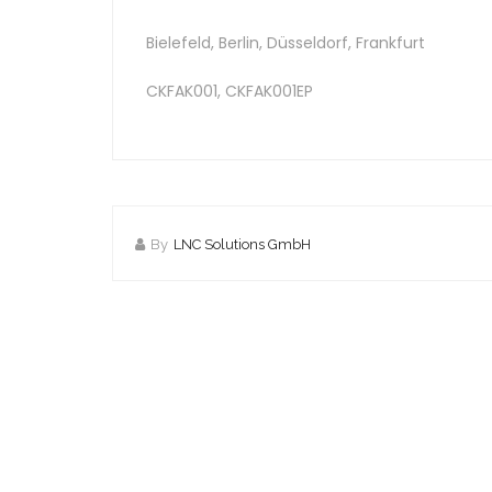
Bielefeld, Berlin, Düsseldorf, Frankfurt
CKFAK001, CKFAK001EP
By
LNC Solutions GmbH