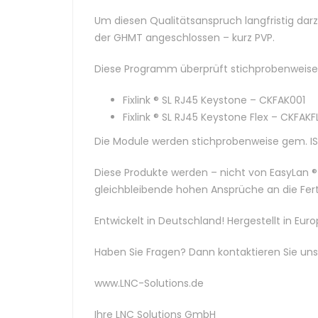
Um diesen Qualitätsanspruch langfristig dar
der GHMT angeschlossen – kurz PVP.
Diese Programm überprüft stichprobenweise 
Fixlink ® SL RJ45 Keystone – CKFAK001
Fixlink ® SL RJ45 Keystone Flex – CKFAKFL
Die Module werden stichprobenweise gem. ISO/I
Diese Produkte werden – nicht von EasyLan ®
gleichbleibende hohen Ansprüche an die Ferti
Entwickelt in Deutschland! Hergestellt in Euro
Haben Sie Fragen? Dann kontaktieren Sie uns
www.LNC-Solutions.de
Ihre LNC Solutions GmbH