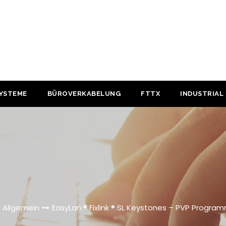
YSTEME
BÜROVERKABELUNG
FTTX
INDUSTRIAL
Allgemein
EasyLan ® Fixlink ® SL Keystones – PVP Program