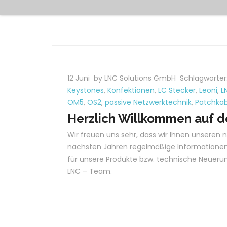
12 Juni
by LNC Solutions GmbH
Schlagwörter
Keystones
,
Konfektionen
,
LC Stecker
,
Leoni
,
L
OM5
,
OS2
,
passive Netzwerktechnik
,
Patchkab
Herzlich Willkommen auf 
Wir freuen uns sehr, dass wir Ihnen unseren
nächsten Jahren regelmäßige Informationen 
für unsere Produkte bzw. technische Neuerun
LNC – Team.