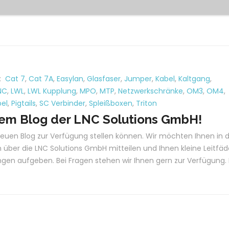
:
Cat 7
,
Cat 7A
,
Easylan
,
Glasfaser
,
Jumper
,
Kabel
,
Kaltgang
,
NC
,
LWL
,
LWL Kupplung
,
MPO
,
MTP
,
Netzwerkschränke
,
OM3
,
OM4
,
el
,
Pigtails
,
SC Verbinder
,
Spleißboxen
,
Triton
dem Blog der LNC Solutions GmbH!
 neuen Blog zur Verfügung stellen können. Wir möchten Ihnen in 
über die LNC Solutions GmbH mitteilen und Ihnen kleine Leitfä
gen aufgeben. Bei Fragen stehen wir Ihnen gern zur Verfügung. 