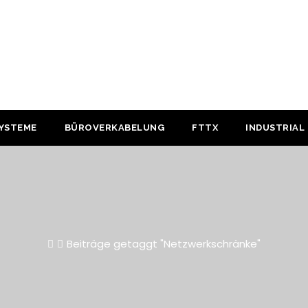
YSTEME
BÜROVERKABELUNG
FTTX
INDUSTRIAL
Beiträge getaggt "Netzwerkschränke"