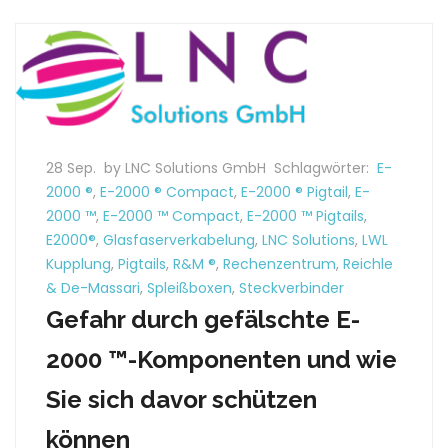
28 Sep.
by LNC Solutions GmbH
Schlagwörter:
E-
2000 ®
,
E-2000 ® Compact
,
E-2000 ® Pigtail
,
E-
2000 ™
,
E-2000 ™ Compact
,
E-2000 ™ Pigtails
,
E2000®
,
Glasfaserverkabelung
,
LNC Solutions
,
LWL
Kupplung
,
Pigtails
,
R&M ®
,
Rechenzentrum
,
Reichle
& De-Massari
,
Spleißboxen
,
Steckverbinder
Gefahr durch gefälschte E-
2000 ™-Komponenten und wie
Sie sich davor schützen
können