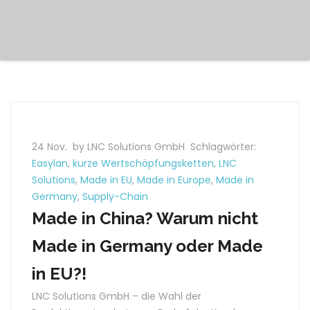
24 Nov.
by LNC Solutions GmbH
Schlagwörter:
Easylan
,
kurze Wertschöpfungsketten
,
LNC
Solutions
,
Made in EU
,
Made in Europe
,
Made in
Germany
,
Supply-Chain
Made in China? Warum nicht
Made in Germany oder Made
in EU?!
LNC Solutions GmbH – die Wahl der