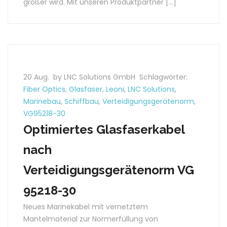
größer wird. Mit unseren Produktpartner […]
20 Aug.
by LNC Solutions GmbH
Schlagwörter:
Fiber Optics
,
Glasfaser
,
Leoni
,
LNC Solutions
,
Marinebau
,
Schiffbau
,
Verteidigungsgerätenorm
,
VG95218-30
Optimiertes Glasfaserkabel
nach
Verteidigungsgerätenorm VG
95218-30
Neues Marinekabel mit vernetztem
Mantelmaterial zur Normerfüllung von