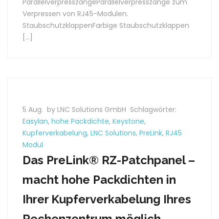
ParallelverpresszangeParallelverpresszange zum
Verpressen von RJ45-Modulen.
StaubschutzklappenFarbige Staubschutzklappen
[…]
5 Aug.
by LNC Solutions GmbH
Schlagwörter:
Easylan
,
hohe Packdichte
,
Keystone
,
Kupferverkabelung
,
LNC Solutions
,
PreLink
,
RJ45
Modul
Das PreLink® RZ-Patchpanel –
macht hohe Packdichten in
Ihrer Kupferverkabelung Ihres
Rechenzentrum möglich.