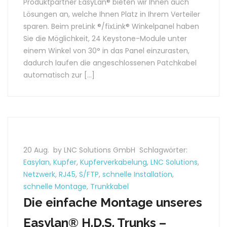
Produktpartner EasyLan® bieten wir Ihnen auch
Lösungen an, welche Ihnen Platz in Ihrem Verteiler
sparen. Beim preLink ®/fixLink® Winkelpanel haben
Sie die Möglichkeit, 24 Keystone-Module unter
einem Winkel von 30° in das Panel einzurasten,
dadurch laufen die angeschlossenen Patchkabel
automatisch zur […]
20 Aug.
by LNC Solutions GmbH
Schlagwörter:
Easylan
,
Kupfer
,
Kupferverkabelung
,
LNC Solutions
,
Netzwerk
,
RJ45
,
S/FTP
,
schnelle Installation
,
schnelle Montage
,
Trunkkabel
Die einfache Montage unseres
Easylan® H.D.S. Trunks –