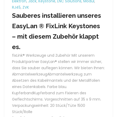
Elektron
,
Jack
,
Keystone
,
LNC Solutions
,
Modul
,
RJ45
,
ZVK
Sauberes installieren unseres
EasyLan­ ® FixLink Keystones
– mit diesem Zubehör klappt
es.
fixLink® Werkzeuge und Zubehör Mit unserem
Produktpartner EasyLan® stellen wir immer sicher,
dass Sie sauber auflegen können. Wir bieten Ihnen:
AbmantelwerkzeugAbmantelwerkzeug zum
Absetzen des Kabelmantels und der Metallfolien
eines Datenkabels. Farbe blau.
KupferbandKupferband zum Fixieren des
Geflechtschirms. Vorgeschnitten auf 35 x 9 mm.
Verpackungseinheit: 20 Stück/Tüte 1500
Stück/Rolle