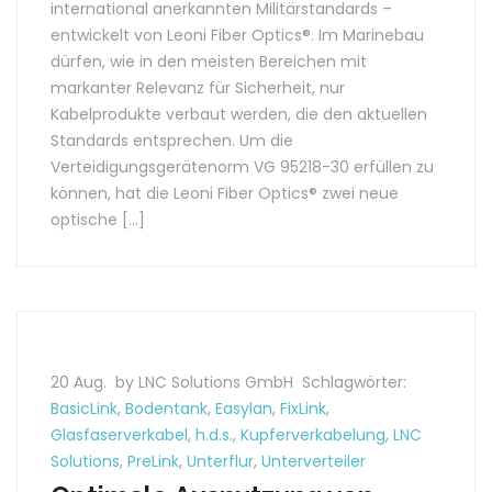
international anerkannten Militärstandards –
entwickelt von Leoni Fiber Optics®. Im Marinebau
dürfen, wie in den meisten Bereichen mit
markanter Relevanz für Sicherheit, nur
Kabelprodukte verbaut werden, die den aktuellen
Standards entsprechen. Um die
Verteidigungsgerätenorm VG 95218-30 erfüllen zu
können, hat die Leoni Fiber Optics® zwei neue
optische […]
20 Aug.
by LNC Solutions GmbH
Schlagwörter:
BasicLink
,
Bodentank
,
Easylan
,
FixLink
,
Glasfaserverkabel
,
h.d.s.
,
Kupferverkabelung
,
LNC
Solutions
,
PreLink
,
Unterflur
,
Unterverteiler