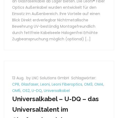
an Glasfaserkabel ab Lager bieten. Die Leoni® Fiber
Optics Außenkabel wurden entwickelt für den
Einsatz im Außenbereich. Ihre Vorteile auf einen
Blick Direkt erdverlegbar Nichtmetallische
Bewehrung UV-beständig Montagefreundlich
durch fettfreie Kabelseele Halogenfrei Erhöhte
Zugbeanspruchung möglich (optional) […]
13 Aug.
by LNC Solutions GmbH
Schlagwörter:
CPR
,
Glasfaser
,
Leoni
,
Leoni Fiberoptics
,
OM3
,
OM4
,
OM5
,
OS2
,
U-DQ
,
Universalkabel
Universalkabel – U-DQ – das
Universaltalent im