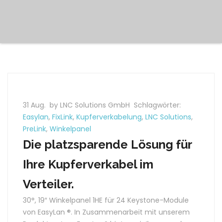
31 Aug.
by LNC Solutions GmbH
Schlagwörter:
Easylan
,
FixLink
,
Kupferverkabelung
,
LNC Solutions
,
PreLink
,
Winkelpanel
Die platzsparende Lösung für
Ihre Kupferverkabel im
Verteiler.
30°, 19″ Winkelpanel 1HE für 24 Keystone-Module
von EasyLan ­®. In Zusammenarbeit mit unserem