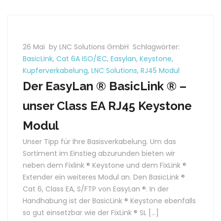
26 Mai
by LNC Solutions GmbH
Schlagwörter:
BasicLink
,
Cat 6A ISO/IEC
,
Easylan
,
Keystone
,
Kupferverkabelung
,
LNC Solutions
,
RJ45 Modul
Der EasyLan ® BasicLink ® –
unser Class EA RJ45 Keystone
Modul
Unser Tipp für Ihre Basisverkabelung. Um das
Sortiment im Einstieg abzurunden bieten wir
neben dem Fixlink ® Keystone und dem FixLink ®
Extender ein weiteres Modul an. Den BasicLink ®
Cat 6, Class EA, S/FTP von EasyLan ®. In der
Handhabung ist der BasicLink ® Keystone ebenfalls
so gut einsetzbar wie der FixLink ® SL […]