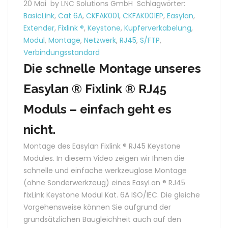
20 Mai
by LNC Solutions GmbH
Schlagwörter:
BasicLink
,
Cat 6A
,
CKFAK001
,
CKFAK001EP
,
Easylan
,
Extender
,
Fixlink ®
,
Keystone
,
Kupferverkabelung
,
Modul
,
Montage
,
Netzwerk
,
RJ45
,
S/FTP
,
Verbindungsstandard
Die schnelle Montage unseres
Easylan ® Fixlink ® RJ45
Moduls – einfach geht es
nicht.
Montage des Easylan Fixlink ® RJ45 Keystone
Modules. In diesem Video zeigen wir Ihnen die
schnelle und einfache werkzeuglose Montage
(ohne Sonderwerkzeug) eines EasyLan ® RJ45
fixLink Keystone Modul Kat. 6A ISO/IEC. Die gleiche
Vorgehensweise können Sie aufgrund der
grundsätzlichen Baugleichheit auch auf den