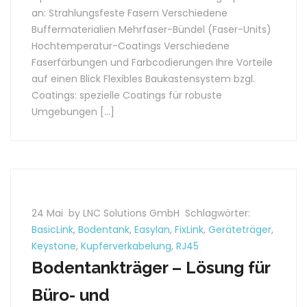
an: Strahlungsfeste Fasern Verschiedene
Buffermaterialien Mehrfaser-Bündel (Faser-Units)
Hochtemperatur-Coatings Verschiedene
Faserfärbungen und Farbcodierungen Ihre Vorteile
auf einen Blick Flexibles Baukastensystem bzgl.
Coatings: spezielle Coatings für robuste
Umgebungen […]
24 Mai
by LNC Solutions GmbH
Schlagwörter:
BasicLink
,
Bodentank
,
Easylan
,
FixLink
,
Geräteträger
,
Keystone
,
Kupferverkabelung
,
RJ45
Bodentankträger – Lösung für
Büro- und