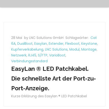
28 Mai
by LNC Solutions GmbH
Schlagwörter:
Cat
6A
,
DualBoot
,
Easylan
,
Extender
,
Flexboot
,
Keystone
,
Kupferverkabelung
,
LNC Solutions
,
Modul
,
Montage
,
Netzwerk
,
RJ45
,
S/FTP
,
VarioBoot
,
Verbindungsstandard
EasyLan ® LED Patchkabel.
Die schnellste Art der Port-zu-
Port-Anzeige.
Kurze Erklärung des Easylan ® LED Patchkabel