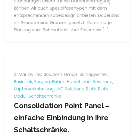
Standardglasfasern für die Datenübertragung
können wir auch Spezialfasertypen mit dem
entsprechenden Kabeldesign anbieten. Dabei sind
im Grunde keine Grenzen gesetzt. Durch kluge
Planung vom Rohmaterial über Fasern bis […]
21 Mai
by LNC Solutions GmbH
Schlagwörter:
BasicLink
,
Easylan
,
FixLink
,
Hutschiene
,
Keystone
,
Kupferverkabelung
,
LNC Solutions
,
RJ45
,
RJ45
Modul
,
Schaltschränke
Consolidation Point Panel –
einfache Einbindung in Ihre
Schaltschränke.