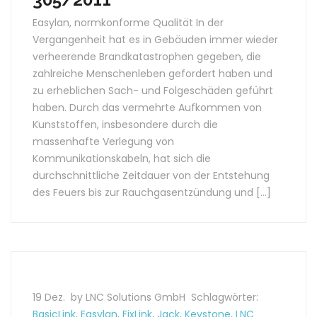
Easylan, normkonforme Qualität In der
Vergangenheit hat es in Gebäuden immer wieder
verheerende Brandkatastrophen gegeben, die
zahlreiche Menschenleben gefordert haben und
zu erheblichen Sach- und Folgeschäden geführt
haben. Durch das vermehrte Aufkommen von
Kunststoffen, insbesondere durch die
massenhafte Verlegung von
Kommunikationskabeln, hat sich die
durchschnittliche Zeitdauer von der Entstehung
des Feuers bis zur Rauchgasentzündung und […]
19 Dez.
by LNC Solutions GmbH
Schlagwörter:
BasicLink
,
Easylan
,
FixLink
,
Jack
,
Keystone
,
LNC