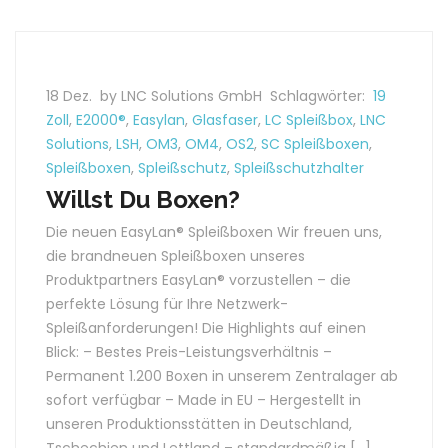
18 Dez.
by LNC Solutions GmbH
Schlagwörter:
19
Zoll
,
E2000®
,
Easylan
,
Glasfaser
,
LC Spleißbox
,
LNC
Solutions
,
LSH
,
OM3
,
OM4
,
OS2
,
SC Spleißboxen
,
Spleißboxen
,
Spleißschutz
,
Spleißschutzhalter
Willst Du Boxen?
Die neuen EasyLan® Spleißboxen Wir freuen uns,
die brandneuen Spleißboxen unseres
Produktpartners EasyLan® vorzustellen – die
perfekte Lösung für Ihre Netzwerk-
Spleißanforderungen! Die Highlights auf einen
Blick: – Bestes Preis-Leistungsverhältnis –
Permanent 1.200 Boxen in unserem Zentralager ab
sofort verfügbar – Made in EU – Hergestellt in
unseren Produktionsstätten in Deutschland,