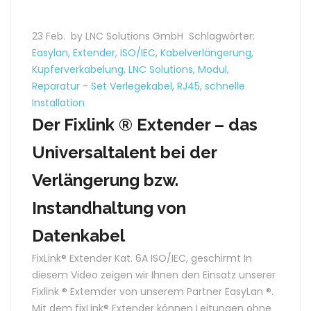
23 Feb.
by LNC Solutions GmbH
Schlagwörter:
Easylan
,
Extender
,
ISO/IEC
,
Kabelverlängerung
,
Kupferverkabelung
,
LNC Solutions
,
Modul
,
Reparatur - Set Verlegekabel
,
RJ45
,
schnelle
Installation
Der Fixlink ® Extender – das
Universaltalent bei der
Verlängerung bzw.
Instandhaltung von
Datenkabel
FixLink® Extender Kat. 6A ISO/IEC, geschirmt In
diesem Video zeigen wir Ihnen den Einsatz unserer
Fixlink ® Extemder von unserem Partner EasyLan ®.
Mit dem fixLink® Extender können Leitungen ohne