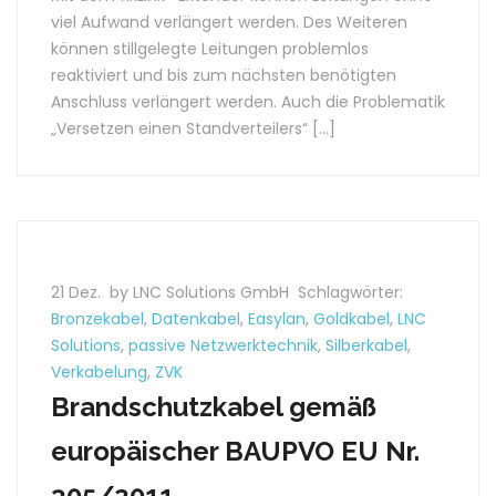
viel Aufwand verlängert werden. Des Weiteren
können stillgelegte Leitungen problemlos
reaktiviert und bis zum nächsten benötigten
Anschluss verlängert werden. Auch die Problematik
„Versetzen einen Standverteilers“ […]
21 Dez.
by LNC Solutions GmbH
Schlagwörter:
Bronzekabel
,
Datenkabel
,
Easylan
,
Goldkabel
,
LNC
Solutions
,
passive Netzwerktechnik
,
Silberkabel
,
Verkabelung
,
ZVK
Brandschutzkabel gemäß
europäischer BAUPVO EU Nr.
305/2011