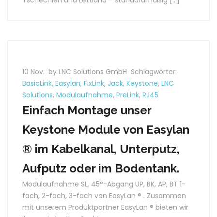
Tschechien und Lettland – standardmäßig […]
10 Nov.
by LNC Solutions GmbH
Schlagwörter:
BasicLink
,
Easylan
,
FixLink
,
Jack
,
Keystone
,
LNC
Solutions
,
Modulaufnahme
,
PreLink
,
RJ45
Einfach Montage unser
Keystone Module von Easylan
® im Kabelkanal, Unterputz,
Aufputz oder im Bodentank.
Modulaufnahme SL, 45°-Abgang UP, BK, AP, BT 1-
fach, 2-fach, 3-fach von EasyLan ® . Zusammen
mit unserem Produktpartner EasyLan ® bieten wir