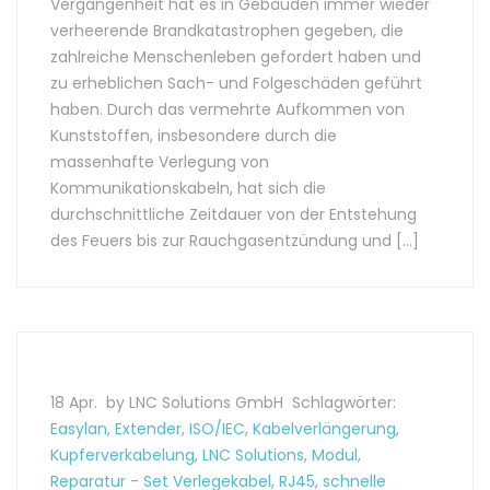
Vergangenheit hat es in Gebäuden immer wieder
verheerende Brandkatastrophen gegeben, die
zahlreiche Menschenleben gefordert haben und
zu erheblichen Sach- und Folgeschäden geführt
haben. Durch das vermehrte Aufkommen von
Kunststoffen, insbesondere durch die
massenhafte Verlegung von
Kommunikationskabeln, hat sich die
durchschnittliche Zeitdauer von der Entstehung
des Feuers bis zur Rauchgasentzündung und […]
18 Apr.
by LNC Solutions GmbH
Schlagwörter:
Easylan
,
Extender
,
ISO/IEC
,
Kabelverlängerung
,
Kupferverkabelung
,
LNC Solutions
,
Modul
,
Reparatur - Set Verlegekabel
,
RJ45
,
schnelle