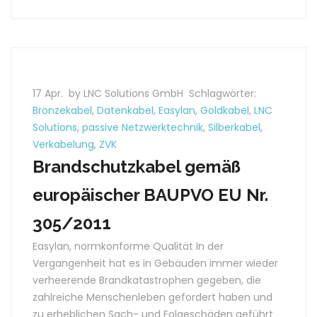
17 Apr.
by LNC Solutions GmbH
Schlagwörter:
Bronzekabel
,
Datenkabel
,
Easylan
,
Goldkabel
,
LNC
Solutions
,
passive Netzwerktechnik
,
Silberkabel
,
Verkabelung
,
ZVK
Brandschutzkabel gemäß
europäischer BAUPVO EU Nr.
305/2011
Easylan, normkonforme Qualität In der
Vergangenheit hat es in Gebäuden immer wieder
verheerende Brandkatastrophen gegeben, die
zahlreiche Menschenleben gefordert haben und
zu erheblichen Sach- und Folgeschäden geführt