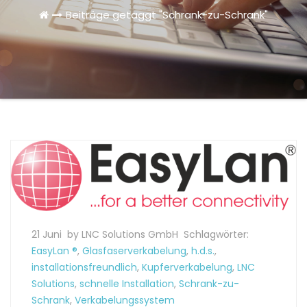
Beiträge getaggt "Schrank-zu-Schrank"
21 Juni
by LNC Solutions GmbH
Schlagwörter:
EasyLan ®
,
Glasfaserverkabelung
,
h.d.s.
,
installationsfreundlich
,
Kupferverkabelung
,
LNC
Solutions
,
schnelle Installation
,
Schrank-zu-
Schrank
,
Verkabelungssystem