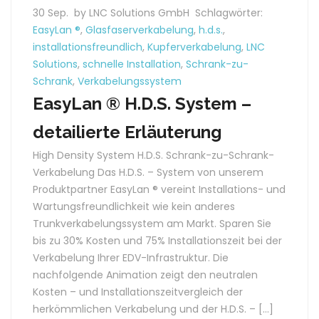
30 Sep.
by LNC Solutions GmbH
Schlagwörter:
EasyLan ®
,
Glasfaserverkabelung
,
h.d.s.
,
installationsfreundlich
,
Kupferverkabelung
,
LNC
Solutions
,
schnelle Installation
,
Schrank-zu-
Schrank
,
Verkabelungssystem
EasyLan ® H.D.S. System –
detailierte Erläuterung
High Density System H.D.S. Schrank-zu-Schrank-
Verkabelung Das H.D.S. – System von unserem
Produktpartner EasyLan ® vereint Installations- und
Wartungsfreundlichkeit wie kein anderes
Trunkverkabelungssystem am Markt. Sparen Sie
bis zu 30% Kosten und 75% Installationszeit bei der
Verkabelung Ihrer EDV-Infrastruktur. Die
nachfolgende Animation zeigt den neutralen
Kosten – und Installationszeitvergleich der
herkömmlichen Verkabelung und der H.D.S. – […]