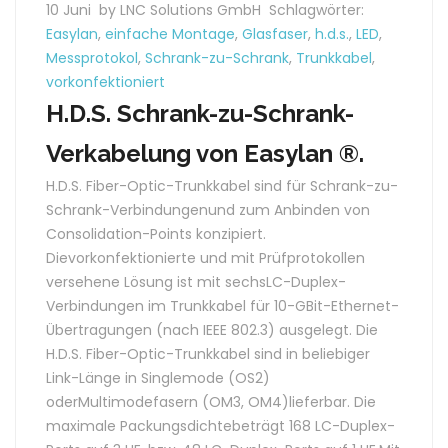
10 Juni
by LNC Solutions GmbH
Schlagwörter:
Easylan
,
einfache Montage
,
Glasfaser
,
h.d.s.
,
LED
,
Messprotokol
,
Schrank-zu-Schrank
,
Trunkkabel
,
vorkonfektioniert
H.D.S. Schrank-zu-Schrank-
Verkabelung von Easylan ®.
H.D.S. Fiber-Optic-Trunkkabel sind für Schrank-zu-
Schrank-Verbindungenund zum Anbinden von
Consolidation-Points konzipiert.
Dievorkonfektionierte und mit Prüfprotokollen
versehene Lösung ist mit sechsLC-Duplex-
Verbindungen im Trunkkabel für 10-GBit-Ethernet-
Übertragungen (nach IEEE 802.3) ausgelegt. Die
H.D.S. Fiber-Optic-Trunkkabel sind in beliebiger
Link-Länge in Singlemode (OS2)
oderMultimodefasern (OM3, OM4)lieferbar. Die
maximale Packungsdichtebeträgt 168 LC-Duplex-