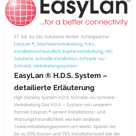
27 Juli
by LNC Solutions GmbH
Schlagwörter:
EasyLan ®
,
Glasfaserverkabelung
,
h.d.s.
,
installationsfreundlich
,
Kupferverkabelung
,
LNC
Solutions
,
schnelle Installation
,
Schrank-zu-
Schrank
,
Verkabelungssystem
EasyLan ® H.D.S. System –
detailierte Erläuterung
High Density System H.D.S. Schrank-zu-Schrank-
Verkabelung Das H.D.S. – System von unserem
Partner EasyLan ® vereint Installations- und
Wartungsfreundlichkeit wie kein anderes
Trunkverkabelungssystem am Markt. Sparen Sie
bis zu 30% Kosten und 75% Installationszeit bei der