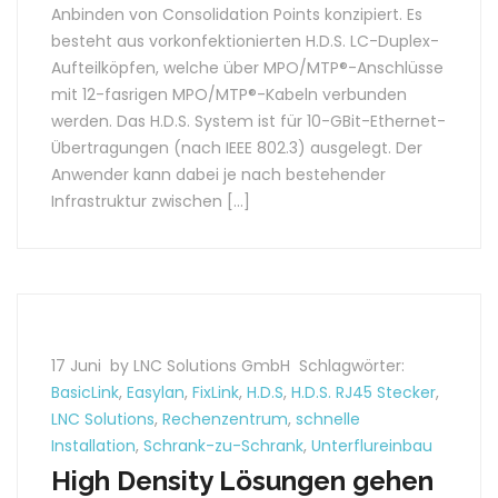
Anbinden von Consolidation Points konzipiert. Es
besteht aus vorkonfektionierten H.D.S. LC-Duplex-
Aufteilköpfen, welche über MPO/MTP®-Anschlüsse
mit 12-fasrigen MPO/MTP®-Kabeln verbunden
werden. Das H.D.S. System ist für 10-GBit-Ethernet-
Übertragungen (nach IEEE 802.3) ausgelegt. Der
Anwender kann dabei je nach bestehender
Infrastruktur zwischen […]
17 Juni
by LNC Solutions GmbH
Schlagwörter:
BasicLink
,
Easylan
,
FixLink
,
H.D.S
,
H.D.S. RJ45 Stecker
,
LNC Solutions
,
Rechenzentrum
,
schnelle
Installation
,
Schrank-zu-Schrank
,
Unterflureinbau
High Density Lösungen gehen