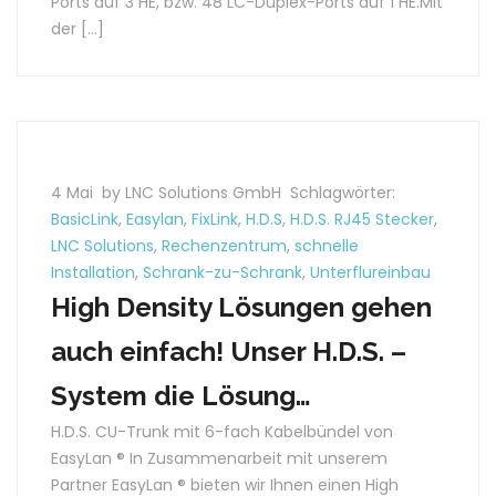
Ports auf 3 HE, bzw. 48 LC-Duplex-Ports auf 1 HE.Mit
der […]
4 Mai
by LNC Solutions GmbH
Schlagwörter:
BasicLink
,
Easylan
,
FixLink
,
H.D.S
,
H.D.S. RJ45 Stecker
,
LNC Solutions
,
Rechenzentrum
,
schnelle
Installation
,
Schrank-zu-Schrank
,
Unterflureinbau
High Density Lösungen gehen
auch einfach! Unser H.D.S. –
System die Lösung…
H.D.S. CU-Trunk mit 6-fach Kabelbündel von
EasyLan ® In Zusammenarbeit mit unserem
Partner EasyLan ® bieten wir Ihnen einen High