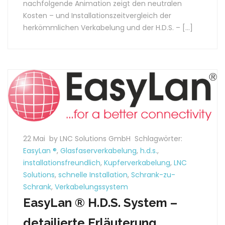
nachfolgende Animation zeigt den neutralen
Kosten – und Installationszeitvergleich der
herkömmlichen Verkabelung und der H.D.S. – […]
22 Mai
by LNC Solutions GmbH
Schlagwörter:
EasyLan ®
,
Glasfaserverkabelung
,
h.d.s.
,
installationsfreundlich
,
Kupferverkabelung
,
LNC
Solutions
,
schnelle Installation
,
Schrank-zu-
Schrank
,
Verkabelungssystem
EasyLan ® H.D.S. System –
detailierte Erläuterung