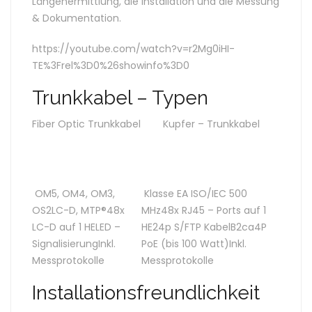
Längenermittlung, die Installation und die Messung
& Dokumentation.
https://youtube.com/watch?v=r2Mg0iHI-
TE%3Frel%3D0%26showinfo%3D0
Trunkkabel – Typen
Fiber Optic Trunkkabel
Kupfer – Trunkkabel
OM5, OM4, OM3,
Klasse EA ISO/IEC 500
OS2LC-D, MTP®48x
MHz48x RJ45 – Ports auf 1
LC-D auf 1 HELED –
HE24p S/FTP KabelB2ca4P
SignalisierungInkl.
PoE (bis 100 Watt)Inkl.
Messprotokolle
Messprotokolle
Installationsfreundlichkeit