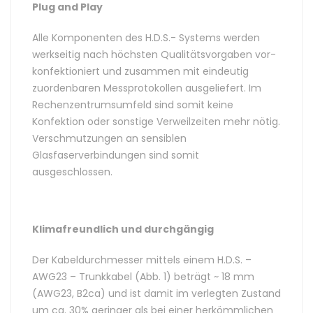
Plug and Play
Alle Komponenten des H.D.S.- Systems werden
werkseitig nach höchsten Qualitätsvorgaben vor-
konfektioniert und zusammen mit eindeutig
zuordenbaren Messprotokollen ausgeliefert. Im
Rechenzentrumsumfeld sind somit keine
Konfektion oder sonstige Verweilzeiten mehr nötig.
Verschmutzungen an sensiblen
Glasfaserverbindungen sind somit
ausgeschlossen.
Klimafreundlich und durchgängig
Der Kabeldurchmesser mittels einem H.D.S. –
AWG23 – Trunkkabel (Abb. 1) beträgt ~ 18 mm
(AWG23, B2ca) und ist damit im verlegten Zustand
um ca. 30% geringer als bei einer herkömmlichen