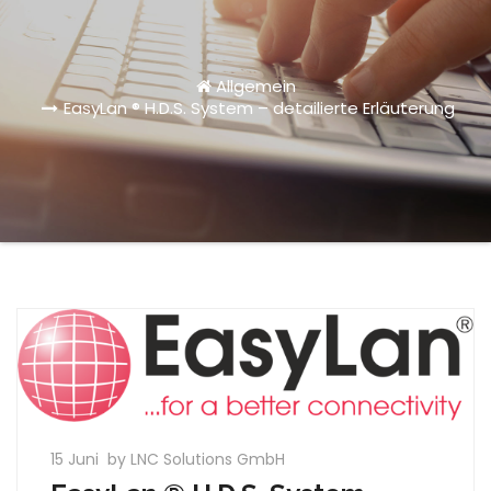
Allgemein
EasyLan ® H.D.S. System – detailierte Erläuterung
15 Juni
by LNC Solutions GmbH