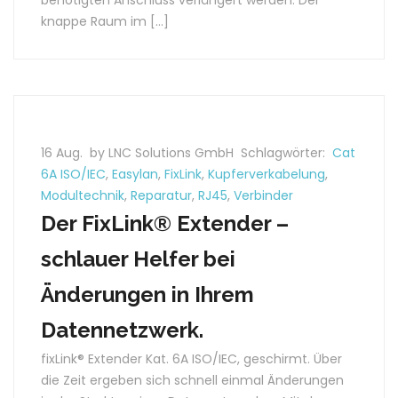
benötigten Anschluss verlängert werden. Der
knappe Raum im […]
16 Aug.
by LNC Solutions GmbH
Schlagwörter:
Cat
6A ISO/IEC
,
Easylan
,
FixLink
,
Kupferverkabelung
,
Modultechnik
,
Reparatur
,
RJ45
,
Verbinder
Der FixLink® Extender –
schlauer Helfer bei
Änderungen in Ihrem
Datennetzwerk.
fixLink® Extender Kat. 6A ISO/IEC, geschirmt. Über
die Zeit ergeben sich schnell einmal Änderungen