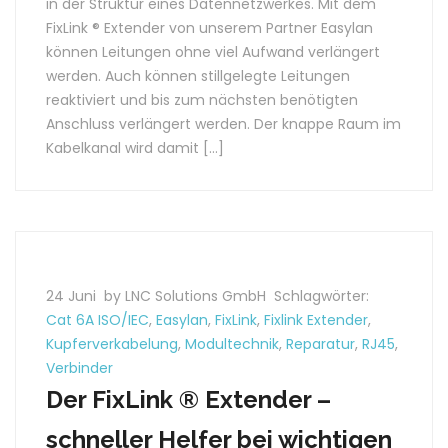
in der Struktur eines Datennetzwerkes. Mit dem
FixLink ® Extender von unserem Partner Easylan
können Leitungen ohne viel Aufwand verlängert
werden. Auch können stillgelegte Leitungen
reaktiviert und bis zum nächsten benötigten
Anschluss verlängert werden. Der knappe Raum im
Kabelkanal wird damit […]
24 Juni
by LNC Solutions GmbH
Schlagwörter:
Cat 6A ISO/IEC
,
Easylan
,
FixLink
,
Fixlink Extender
,
Kupferverkabelung
,
Modultechnik
,
Reparatur
,
RJ45
,
Verbinder
Der FixLink ® Extender –
schneller Helfer bei wichtigen