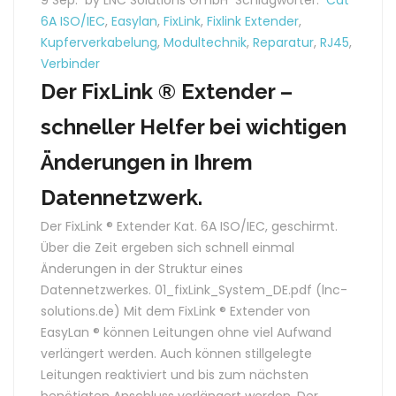
9 Sep.
by LNC Solutions GmbH
Schlagwörter:
Cat
6A ISO/IEC
,
Easylan
,
FixLink
,
Fixlink Extender
,
Kupferverkabelung
,
Modultechnik
,
Reparatur
,
RJ45
,
Verbinder
Der FixLink ® Extender –
schneller Helfer bei wichtigen
Änderungen in Ihrem
Datennetzwerk.
Der FixLink ® Extender Kat. 6A ISO/IEC, geschirmt.
Über die Zeit ergeben sich schnell einmal
Änderungen in der Struktur eines
Datennetzwerkes. 01_fixLink_System_DE.pdf (lnc-
solutions.de) Mit dem FixLink ® Extender von
EasyLan ® können Leitungen ohne viel Aufwand
verlängert werden. Auch können stillgelegte
Leitungen reaktiviert und bis zum nächsten