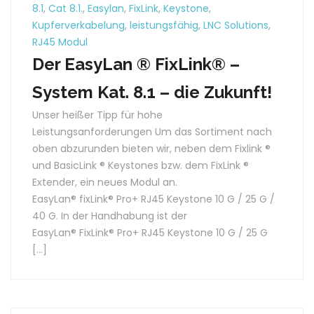
8.1
,
Cat 8.1.
,
Easylan
,
FixLink
,
Keystone
,
Kupferverkabelung
,
leistungsfähig
,
LNC Solutions
,
RJ45 Modul
Der EasyLan ® FixLink® –
System Kat. 8.1 – die Zukunft!
Unser heißer Tipp für hohe
Leistungsanforderungen Um das Sortiment nach
oben abzurunden bieten wir, neben dem Fixlink ®
und BasicLink ® Keystones bzw. dem FixLink ®
Extender, ein neues Modul an.
EasyLan® fixLink® Pro+ RJ45 Keystone 10 G / 25 G /
40 G. In der Handhabung ist der
EasyLan® FixLink® Pro+ RJ45 Keystone 10 G / 25 G
[…]