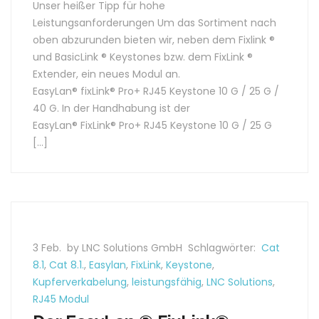
Unser heißer Tipp für hohe
Leistungsanforderungen Um das Sortiment nach
oben abzurunden bieten wir, neben dem Fixlink ®
und BasicLink ® Keystones bzw. dem FixLink ®
Extender, ein neues Modul an.
EasyLan® fixLink® Pro+ RJ45 Keystone 10 G / 25 G /
40 G. In der Handhabung ist der
EasyLan® FixLink® Pro+ RJ45 Keystone 10 G / 25 G
[…]
3 Feb.
by LNC Solutions GmbH
Schlagwörter:
Cat
8.1
,
Cat 8.1.
,
Easylan
,
FixLink
,
Keystone
,
Kupferverkabelung
,
leistungsfähig
,
LNC Solutions
,
RJ45 Modul