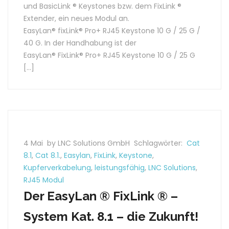
und BasicLink ® Keystones bzw. dem FixLink ®
Extender, ein neues Modul an.
EasyLan® fixLink® Pro+ RJ45 Keystone 10 G / 25 G /
40 G. In der Handhabung ist der
EasyLan® FixLink® Pro+ RJ45 Keystone 10 G / 25 G
[…]
4 Mai
by LNC Solutions GmbH
Schlagwörter:
Cat
8.1
,
Cat 8.1.
,
Easylan
,
FixLink
,
Keystone
,
Kupferverkabelung
,
leistungsfähig
,
LNC Solutions
,
RJ45 Modul
Der EasyLan ® FixLink ® –
System Kat. 8.1 – die Zukunft!