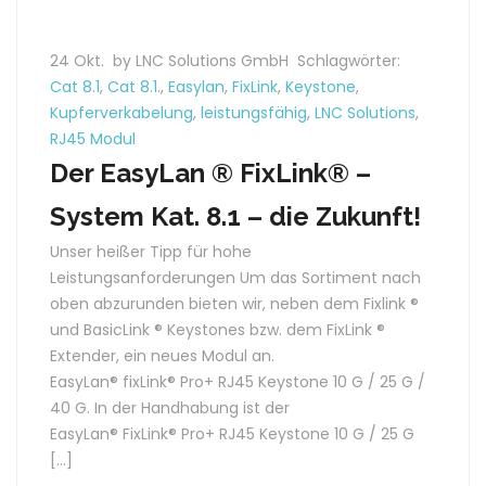
24 Okt.
by LNC Solutions GmbH
Schlagwörter:
Cat 8.1
,
Cat 8.1.
,
Easylan
,
FixLink
,
Keystone
,
Kupferverkabelung
,
leistungsfähig
,
LNC Solutions
,
RJ45 Modul
Der EasyLan ® FixLink® –
System Kat. 8.1 – die Zukunft!
Unser heißer Tipp für hohe
Leistungsanforderungen Um das Sortiment nach
oben abzurunden bieten wir, neben dem Fixlink ®
und BasicLink ® Keystones bzw. dem FixLink ®
Extender, ein neues Modul an.
EasyLan® fixLink® Pro+ RJ45 Keystone 10 G / 25 G /
40 G. In der Handhabung ist der
EasyLan® FixLink® Pro+ RJ45 Keystone 10 G / 25 G
[…]