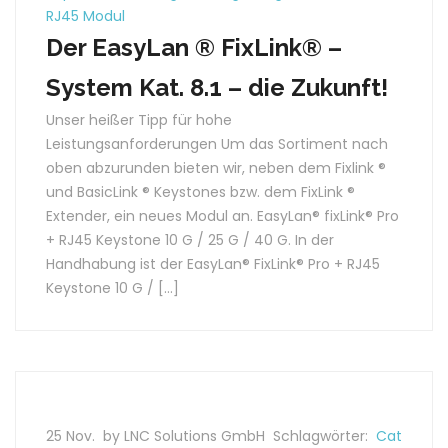
RJ45 Modul
Der EasyLan ® FixLink® –
System Kat. 8.1 – die Zukunft!
Unser heißer Tipp für hohe
Leistungsanforderungen Um das Sortiment nach
oben abzurunden bieten wir, neben dem Fixlink ®
und BasicLink ® Keystones bzw. dem FixLink ®
Extender, ein neues Modul an. EasyLan® fixLink® Pro
+ RJ45 Keystone 10 G / 25 G / 40 G. In der
Handhabung ist der EasyLan® FixLink® Pro + RJ45
Keystone 10 G / […]
25 Nov.
by LNC Solutions GmbH
Schlagwörter:
Cat