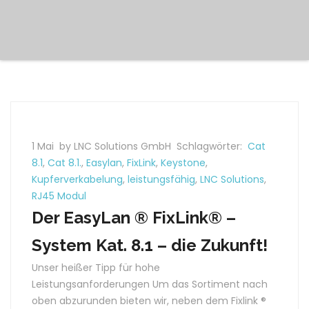
1 Mai
by LNC Solutions GmbH
Schlagwörter:
Cat
8.1
,
Cat 8.1.
,
Easylan
,
FixLink
,
Keystone
,
Kupferverkabelung
,
leistungsfähig
,
LNC Solutions
,
RJ45 Modul
Der EasyLan ® FixLink® –
System Kat. 8.1 – die Zukunft!
Unser heißer Tipp für hohe
Leistungsanforderungen Um das Sortiment nach
oben abzurunden bieten wir, neben dem Fixlink ®