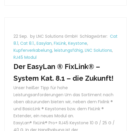
22 Sep.
by LNC Solutions GmbH
Schlagwörter:
Cat
8.1
,
Cat 8.1.
,
Easylan
,
FixLink
,
Keystone
,
Kupferverkabelung
,
leistungsfähig
,
LNC Solutions
,
RJ45 Modul
Der EasyLan ® FixLink® –
System Kat. 8.1 – die Zukunft!
Unser heißer Tipp für hohe
Leistungsanforderungen Um das Sortiment nach
oben abzurunden bieten wir, neben dem Fixlink ®
und BasicLink ® Keystones bzw. dem FixLink ®
Extender, ein neues Modul an.
EasyLan® fixLink® Pro+ RJ45 Keystone 10 G / 25 G /
40 G. In der Handhabung ist der