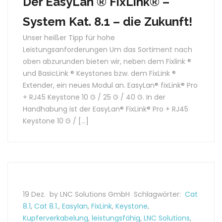
Der EasyLan ® FixLink® –
System Kat. 8.1 – die Zukunft!
Unser heißer Tipp für hohe
Leistungsanforderungen Um das Sortiment nach
oben abzurunden bieten wir, neben dem Fixlink ®
und BasicLink ® Keystones bzw. dem FixLink ®
Extender, ein neues Modul an. EasyLan® fixLink® Pro
+ RJ45 Keystone 10 G / 25 G / 40 G. In der
Handhabung ist der EasyLan® FixLink® Pro + RJ45
Keystone 10 G / […]
19 Dez.
by LNC Solutions GmbH
Schlagwörter:
Cat
8.1
,
Cat 8.1.
,
Easylan
,
FixLink
,
Keystone
,
Kupferverkabelung
,
leistungsfähig
,
LNC Solutions
,