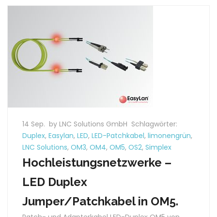
14 Sep.
by LNC Solutions GmbH
Schlagwörter:
Duplex
,
Easylan
,
LED
,
LED-Patchkabel
,
limonengrün
,
LNC Solutions
,
OM3
,
OM4
,
OM5
,
OS2
,
Simplex
Hochleistungsnetzwerke –
LED Duplex
Jumper/Patchkabel in OM5.