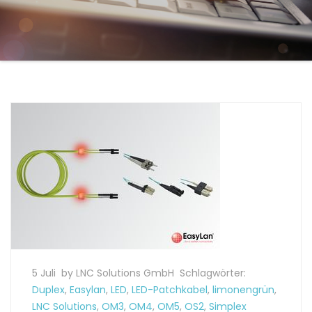
5 Juli
by LNC Solutions GmbH
Schlagwörter:
Duplex
,
Easylan
,
LED
,
LED-Patchkabel
,
limonengrün
,
LNC Solutions
,
OM3
,
OM4
,
OM5
,
OS2
,
Simplex