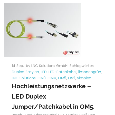
14 Sep.
by LNC Solutions GmbH
Schlagwörter:
Duplex
,
Easylan
,
LED
,
LED-Patchkabel
,
limonengrün
,
LNC Solutions
,
OM3
,
OM4
,
OM5
,
OS2
,
Simplex
Hochleistungsnetzwerke –
LED Duplex
Jumper/Patchkabel in OM5.