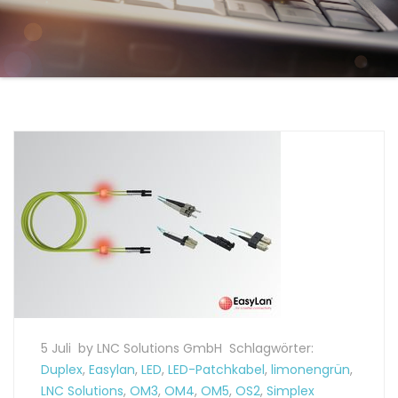
5 Juli
by LNC Solutions GmbH
Schlagwörter:
Duplex
,
Easylan
,
LED
,
LED-Patchkabel
,
limonengrün
,
LNC Solutions
,
OM3
,
OM4
,
OM5
,
OS2
,
Simplex