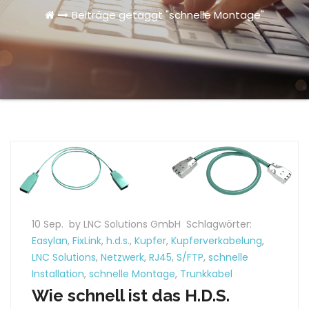
Beiträge getaggt "schnelle Montage"
10 Sep.
by LNC Solutions GmbH
Schlagwörter:
Easylan
,
FixLink
,
h.d.s.
,
Kupfer
,
Kupferverkabelung
,
LNC Solutions
,
Netzwerk
,
RJ45
,
S/FTP
,
schnelle
Installation
,
schnelle Montage
,
Trunkkabel
Wie schnell ist das H.D.S.