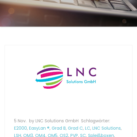
5 Nov.
by LNC Solutions GmbH
Schlagwörter:
E2000
,
EasyLan ®
,
Grad B
,
Grad C
,
LC
,
LNC Solutions
,
LSH
,
OM3
,
OM4
,
OM5
,
OS2
,
PVP
,
SC
,
Spleißboxen
,