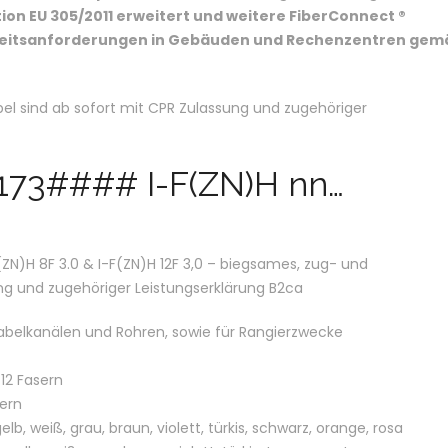
on EU 305/2011 erweitert und weitere FiberConnect ®
rheitsanforderungen in Gebäuden und Rechenzentren gem
el sind ab sofort mit CPR Zulassung und zugehöriger
173#### I-F(ZN)H nn…
)H 8F 3.0 & I-F(ZN)H 12F 3,0 – biegsames, zug- und
ng und zugehöriger Leistungserklärung B2ca
Kabelkanälen und Rohren, sowie für Rangierzwecke
12 Fasern
ern
elb, weiß, grau, braun, violett, türkis, schwarz, orange, rosa