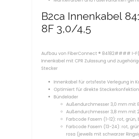
Mantelfarben und Faservarianten ge
B2ca Innenkabel 84
8F 3,0/4,5
Aufbau von FiberConnect ® 84182#### I-F(Z
Innenkabel mit CPR Zulassung und zugehörige
Stecker
Innenkabel für ortsfeste Verlegung in 
Optimiert für direkte Steckerkonfektion
Bündelader
Außendurchmesser 3,0 mm mit 8 
Außendurchmesser 3,8 mm mit 2
Farbcode Fasern (1-12): rot, grün, b
Farbcode Fasern (13-24): rot, grün,
rosa (jeweils mit schwarzer Rin