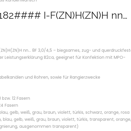
mäß Kundenwunsch
182#### I-F(ZN)H(ZN)H nn…
N)H(ZN)H nn… 8F 3,0/4,5 – biegsames, zug- und querdruckfest
r Leistungserklärung B2ca, geeignet für Konfektion mit MPO-
Kabelkanälen und Rohren, sowie für Rangierzwecke
bzw. 12 Fasern
4 Fasern
lau, gelb, weiß, grau, braun, violett, türkis, schwarz, orange, rosa
 blau, gelb, weiß, grau, braun, violett, türkis, transparent, orange
gsignierung, ausgenommen transparent)