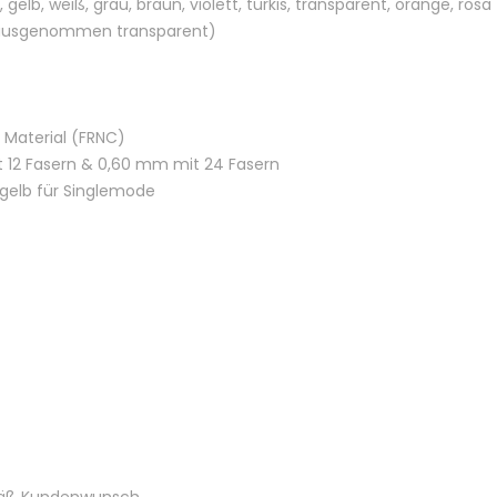
 gelb, weiß, grau, braun, violett, türkis, transparent, orange, rosa
g, ausgenommen transparent)
 Material (FRNC)
 12 Fasern & 0,60 mm mit 24 Fasern
 gelb für Singlemode