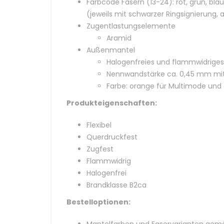
Farbcode Fasern (13-24): rot, grün, blau,
(jeweils mit schwarzer Ringsignierun
Zugentlastungselemente
Aramid
Außenmantel
Halogenfreies und flammwidriges
Nennwandstärke ca. 0,45 mm mit
Farbe: orange für Multimode und
Produkteigenschaften:
Flexibel
Querdruckfest
Zugfest
Flammwidrig
Halogenfrei
Brandklasse B2ca
Bestelloptionen: