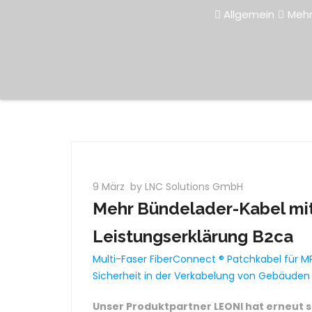
Allgemein
Mehr
9 März
by LNC Solutions GmbH
Mehr Bündelader-Kabel mit
Leistungserklärung B2ca
Multi-Faser FiberConnect ® Patchkabel für 
Sicherheit in der Verkabelung von Gebäude
Unser Produktpartner LEONI hat erneut