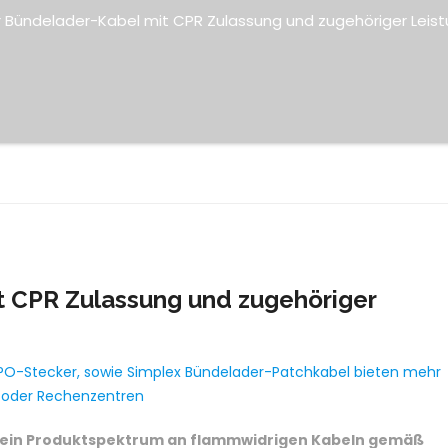
 Bündelader-Kabel mit CPR Zulassung und zugehöriger Leist
 CPR Zulassung und zugehöriger
MPO-Stecker, sowie Simplex Bündelader-Patchkabel bieten mehr
n oder Rechenzentren
 sein Produktspektrum an flammwidrigen Kabeln gemäß