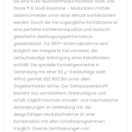
Sie eine RJ45-Buchsenmodul höchster Güte. Das
fixLink ® SL RJ45 Keystone – Modul kann mittels
Seitenschneider unter einer Minute konfektioniert
werden. Durch die frei zugängliche Kontaktzone ist
eine perfekte Konfektionsqualität und dadurch
gesicherte Übertragungsperformance
gewährleistet. Zur 360°-Schirmabnahme wird
lediglich der integrierte Keil verrastet, die
zeitaufwendige Anbringung eines Kabelbinders
entfällt. Die spezielle Kontaktgeometrie in
Verbindung mit einer 50 μ“ Goldauflage stellt
4PPoE gemäß IEEE 802.3bt unter allen
Gegebenheiten sicher. Der Gehäusewerkstoff
besteht aus vernickeltem Zinkdruckguss und
erfüllt folglich höchste Umwelt- und mechanische
Anforderungen. In Verbindung mit der
designfähigen Modulaufnahme ist eine
Kombination mit allen Schalterprogrammen
möglich. Diverse Zertifizierungen von