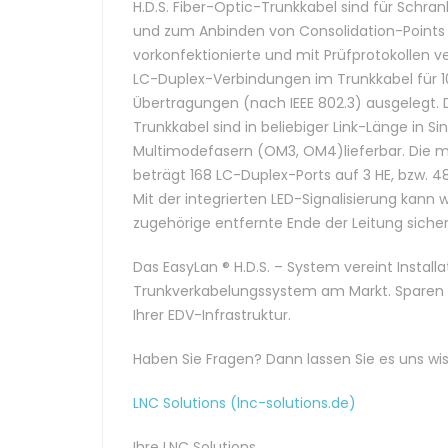
H.D.S. Fiber-Optic-Trunkkabel sind für Sch
und zum Anbinden von Consolidation-Points k
vorkonfektionierte und mit Prüfprotokollen v
LC-Duplex-Verbindungen im Trunkkabel für 1
Übertragungen (nach IEEE 802.3) ausgelegt. D
Trunkkabel sind in beliebiger Link-Länge in 
Multimodefasern (OM3, OM4)lieferbar. Die 
beträgt 168 LC-Duplex-Ports auf 3 HE, bzw. 48
Mit der integrierten LED-Signalisierung kann
zugehörige entfernte Ende der Leitung sicher 
Das EasyLan ® H.D.S. – System vereint Instal
Trunkverkabelungssystem am Markt. Sparen Si
Ihrer EDV-Infrastruktur.
Haben Sie Fragen? Dann lassen Sie es uns wi
LNC Solutions (lnc-solutions.de)
Ihre LNC Solutions