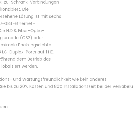
rank-zu-Schrank-Verbindungen
onzipiert. Die
ersehene Lösung ist mit sechs
0-GBit-Ethernet-
ie H.D.S. Fiber-Optic-
Singlemode (OS2) oder
maximale Packungsdichte
 LC-Duplex-Ports auf 1 HE.
 während dem Betrieb das
lokalisiert werden.
lations- und Wartungsfreundlichkeit wie kein anderes
e bis zu 20% Kosten und 80% Installationszeit bei der Verkabel
ssen.