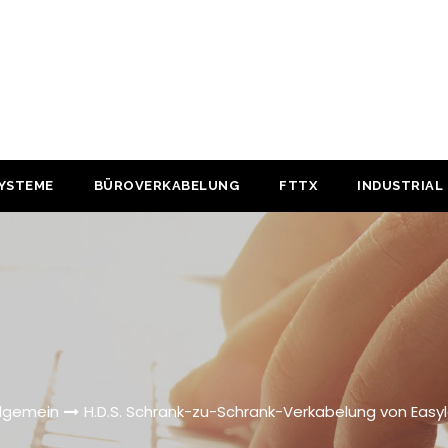
YSTEME
BÜROVERKABELUNG
FTTX
INDUSTRIAL
llgemein
H.D.S. Schrank-zu-Schrank-Verkabelung von Easyl