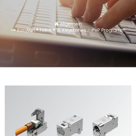
Allgemein
EasyLan ® Fixlink ® SL Keystones – PVP Programm.